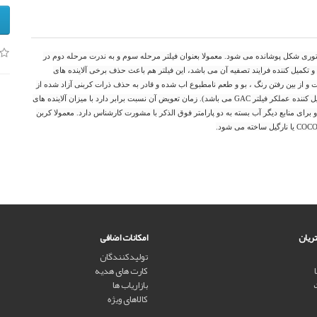
ار توری شکل پوشانده می شود. معمولا بعنوان فیلتر مرحله سوم و به ندرت مرحله دوم در
 تکمیل کننده فرایند تصفیه آن می باشد، این فیلتر هم باعث حذف برخی آلاینده های
 و از بین رفتن رنگ ، بو و طعم نامطبوع اب شده و قادر به حذف ذرات کربنی آزاد شده از
فیلتر دوم و بطور کلی ذرات معلق بزرگتر از 5 میکرون نیز است ( این فیلتر تکمیل کننده عملکر فیلتر GAC می باشد). زمان تعویض آن نسبت برابر دارد با میزان آلاینده های
سب برابر با 6 ماه برای آب های شهری و برای منابع دیگر آب بسته به دو پارامتر فوق الذکر با مشورت کارشناس دارد. معمولا کربن
ریان
امکانات اضافی
تولیدکنندگان
کارت های هدیه
بازاریاب ها
کالاهای ویژه