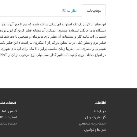
توضیحات
نظرات (0)
این فیلتر از کربن یک تکه استوانه ای شکل ساخته شده که دور تا دور آن با نو
دستگاه های خانگی استفاده میشود. عملکرد آن مشابه فیلتر کربن گرانول بوده و
شیمیایی اب مانند کلر و مشتقات آن نظیر تری هالومتان و همچنین باعث شفافیت
شیمیایی و مصرف آب ، تقریبا زمان منا
در انواع مختلف روی کیفیت آب تاثیر گذار است ولی نوع مرغوب تر آن از COCONAT یا نارگیل ساخته می شود.
اطلاعات
خدمات مشت
درباره ما
تماس با ما
گزارش تحویل
استرداد کالا
حفظ حریم شخصی
نقشه سایت
شرایط و قوانین