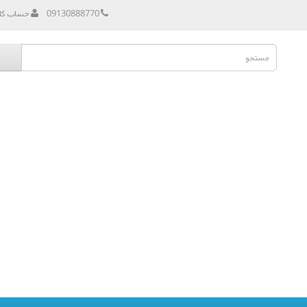
09130888770
حساب کار