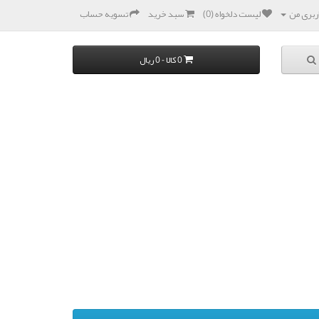
بری من
لیست دلخواه (0)
سبد خرید
تسویه حساب
0 کالا - 0 ریال